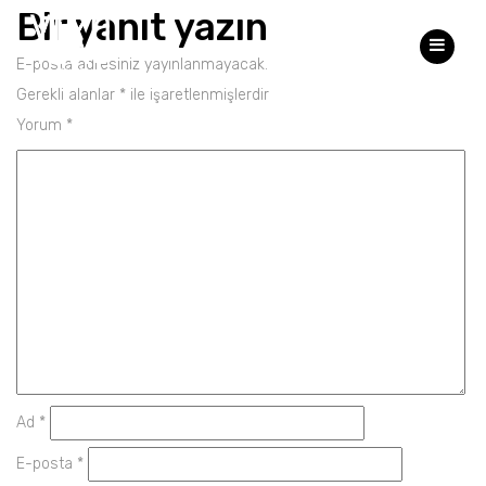
Bir yanıt yazın
E-posta adresiniz yayınlanmayacak.
Gerekli alanlar
*
ile işaretlenmişlerdir
Yorum
*
Ad
*
E-posta
*